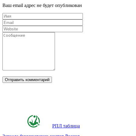
Ваш email адрес не будет опубликован
РПЛ таблица