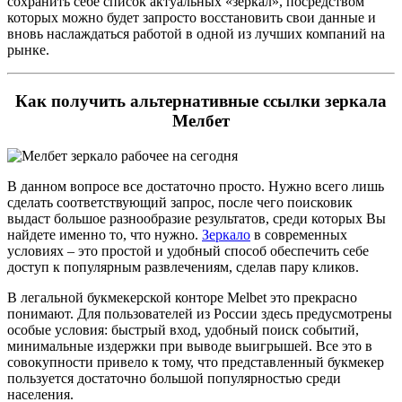
сохранить себе список актуальных «зеркал», посредством
которых можно будет запросто восстановить свои данные и
вновь наслаждаться работой в одной из лучших компаний на
рынке.
Как получить альтернативные ссылки зеркала
Мелбет
В данном вопросе все достаточно просто. Нужно всего лишь
сделать соответствующий запрос, после чего поисковик
выдаст большое разнообразие результатов, среди которых Вы
найдете именно то, что нужно.
Зеркало
в современных
условиях – это простой и удобный способ обеспечить себе
доступ к популярным развлечениям, сделав пару кликов.
В легальной букмекерской конторе
Melbet
это прекрасно
понимают. Для пользователей из России здесь предусмотрены
особые условия: быстрый вход, удобный поиск событий,
минимальные издержки при выводе выигрышей. Все это в
совокупности привело к тому, что представленный букмекер
пользуется достаточно большой популярностью среди
населения.