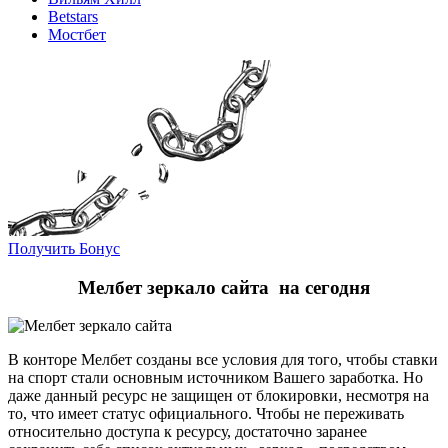
Betstars
Мостбет
Получить Бонус
Мелбет зеркало сайта на сегодня
В конторе
Мелбет
созданы все условия для того, чтобы ставки
на спорт стали основным источником Вашего заработка. Но
даже данный ресурс не защищен от блокировки, несмотря на
то, что имеет статус официального. Чтобы не переживать
относительно доступа к ресурсу, достаточно заранее