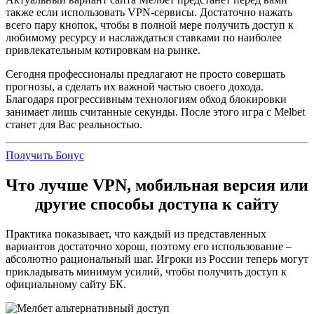
также если использовать VPN-сервисы. Достаточно нажать
всего пару кнопок, чтобы в полной мере получить доступ к
любимому ресурсу и наслаждаться ставками по наиболее
привлекательным котировкам на рынке.
Сегодня профессионалы предлагают не просто совершать
прогнозы, а сделать их важной частью своего дохода.
Благодаря прогрессивным технологиям обход блокировки
занимает лишь считанные секунды. После этого игра с
Melbet
станет для Вас реальностью.
Получить Бонус
Что лучше VPN, мобильная версия или
другие способы доступа к сайту
Практика показывает, что каждый из представленных
вариантов достаточно хорош, поэтому его использование –
абсолютно рациональный шаг. Игроки из России теперь могут
прикладывать минимум усилий, чтобы получить доступ к
официальному сайту БК.